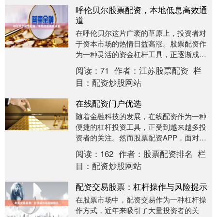
呼伦贝尔股票配资，本地低息高效通
道
在呼伦贝尔这片广袤的草原上，投资者对
于资本市场的热情日益高涨。股票配资作
为一种灵活的资金杠杆工具，正逐渐成为
本地投资者扩大收益、优化资金配置的重
阅读：
71
作者：
江苏股票配资
栏
要选择。本文将为....
目：
配资炒股网站
在线配资门户优选
随着金融科技的发展，在线配资作为一种
便捷的杠杆投资工具，正受到越来越多投
资者的关注。然而股票配资APP，面对市
场上众多的配资平台，如何辨别真伪、选
阅读：
162
作者：
股票配资排名
栏
择安全可靠的配....
目：
配资炒股网站
配资交易股票：杠杆操作与风险提示
在股票市场中，配资交易作为一种杠杆操
作方式，近年来吸引了大量投资者的关