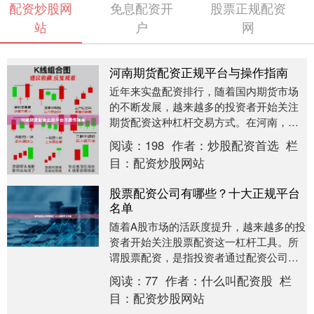
配资炒股网
免息配资开
股票正规配资
站
户
网
河南期货配资正规平台与操作指南
近年来实盘配资排行，随着国内期货市场
的不断发展，越来越多的投资者开始关注
期货配资这种杠杆交易方式。在河南，期
货配资的需求也在逐步上升。然而，面对
阅读：
198
作者：
炒股配资首选
栏
市场上鱼龙混杂的....
目：
配资炒股网站
股票配资公司有哪些？十大正规平台
名单
随着A股市场的活跃度提升，越来越多的投
资者开始关注股票配资这一杠杆工具。所
谓股票配资，是指投资者通过配资公司获
得额外的资金用于股票交易，从而放大收
阅读：
77
作者：
什么叫配资股
栏
益。然而，市场....
目：
配资炒股网站