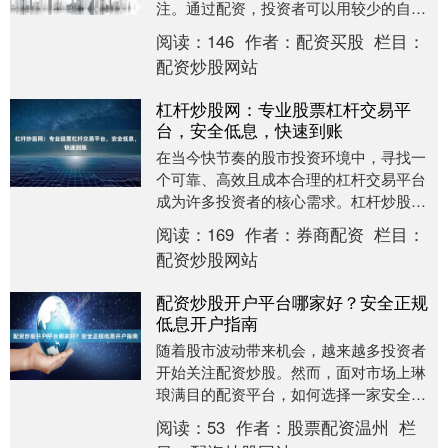
注。通过配资，投资者可以用较少的自有
资金撬动更大规模的交易，从而放大潜在
阅读：
146
作者：
配资买股
栏目：
收益。然而，杠杆是....
配资炒股网站
杠杆炒股网：专业股票杠杆交易平
台，安全低息，快速到账
在当今快节奏的股市投资环境中，寻找一
个可靠、高效且成本合理的杠杆交易平台
成为许多投资者的核心需求。杠杆炒股网
作为专业的股票杠杆交易平台，致力于为
阅读：
169
作者：
券商配资
栏目：
投资者提供安全低....
配资炒股网站
配资炒股开户平台哪家好？安全正规
低息开户指南
随着股市波动带来机会，越来越多投资者
开始关注配资炒股。然而，面对市场上琳
琅满目的配资平台，如何选择一家安全、
正规且低息的平台成为关键。本文将为您
阅读：
53
作者：
股票配资温州
栏
提供一份全面的配....