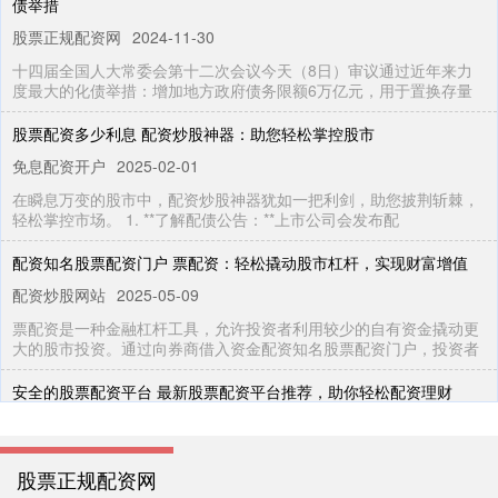
债举措
股票正规配资网
2024-11-30
十四届全国人大常委会第十二次会议今天（8日）审议通过近年来力
度最大的化债举措：增加地方政府债务限额6万亿元，用于置换存量
股票配资多少利息 配资炒股神器：助您轻松掌控股市
免息配资开户
2025-02-01
在瞬息万变的股市中，配资炒股神器犹如一把利剑，助您披荆斩棘，
轻松掌控市场。 1. **了解配债公告：**上市公司会发布配
配资知名股票配资门户 票配资：轻松撬动股市杠杆，实现财富增值
配资炒股网站
2025-05-09
票配资是一种金融杠杆工具，允许投资者利用较少的自有资金撬动更
大的股市投资。通过向券商借入资金配资知名股票配资门户，投资者
安全的股票配资平台 最新股票配资平台推荐，助你轻松配资理财
免息配资开户
2025-10-29
在股票投资市场中，配资是一种常见的杠杆操作方式，可以放大投资
股票正规配资网
收益。然而，选择合适的配资平台至关重要。以下推荐几个最新且可